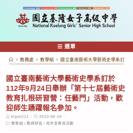
跳
轉
至
主
要
內
選單
容
>
教務處
>
教學組
>
國立臺南藝術大學藝術史學系訂於1
國立臺南藝術大學藝術史學系訂於
112年9月24日舉辦「第十七屆藝術史
教育扎根研習營：任藝門」活動，歡
迎師生踴躍報名參加。
Post
Post
klgsh211
2023-08-28
author:
published:
Post
教學組
/
教師研習
/
校外宣導與活動
category: