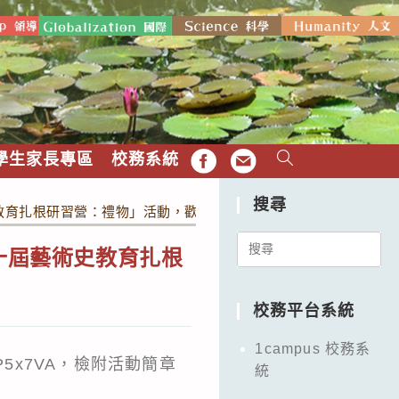
學生家長專區
校務系統
FB
EMAIL
搜尋
史教育扎根研習營：禮物」活動，歡迎師生踴躍報名參加。
Search
十屆藝術史教育扎根
for:
校務平台系統
1campus 校務系
HPP5x7VA，檢附活動簡章
統