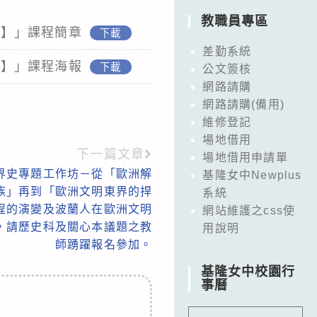
教職員專區
場】」課程簡章
下載
差勤系統
場】」課程海報
下載
公文簽核
網路請購
網路請購(備用)
維修登記
場地借用
下一篇文章
場地借用申請單
界史專題工作坊－從「歐洲解
基隆女中Newplus
族」再到「歐洲文明東界的捍
系統
程的演變及波蘭人在歐洲文明
網站維護之css使
，請歷史科及關心本議題之教
用說明
師踴躍報名參加。
基隆女中校園行
事曆