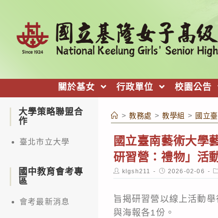
跳
轉
至
主
要
內
關於基女
行政單位
校園公告
容
大學策略聯盟合
>
教務處
>
教學組
>
國立臺
作
國立臺南藝術大學藝
臺北市立大學
研習營：禮物」活
國中教育會考專
Post
Post
P
klgsh211
2026-02-06
author:
published:
c
區
旨揭研習營以線上活動舉行，活動
會考最新消息
與海報各1份。