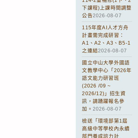
114-2重補修(1下、2
下課程)上課時間調整
公告
2026-08-07
115年度AI人才方舟
計畫需完成研習：
A1、A2、A3、B5-1
之連結
2026-08-07
國立中山大學外國語
文教學中心「2026年
語文能力研習班
(2026 /09 ~
2026/12)」招生資
訊，請踴躍報名參
加。
2026-08-07
檢送「環境部第1屆
高級中等學校內永續
部門養成培力計