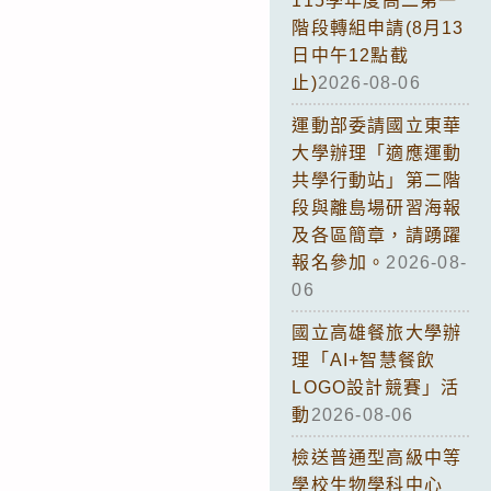
115學年度高二第一
階段轉組申請(8月13
日中午12點截
止)
2026-08-06
運動部委請國立東華
大學辦理「適應運動
共學行動站」第二階
段與離島場研習海報
及各區簡章，請踴躍
報名參加。
2026-08-
06
國立高雄餐旅大學辦
理「AI+智慧餐飲
LOGO設計競賽」活
動
2026-08-06
檢送普通型高級中等
學校生物學科中心