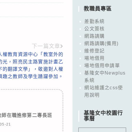
教職員專區
差勤系統
公文簽核
網路請購
網路請購(備用)
下一篇文章
維修登記
人權教育資源中心「教室外的
場地借用
史的光，照亮民主路實施計畫乙
場地借用申請單
下的翻譯文學」，敬邀對人權
基隆女中Newplus
興趣之教師及學生踴躍參加。
系統
網站維護之css使
用說明
基隆女中校園行
教師在職進修第二專長班
事曆
05-21