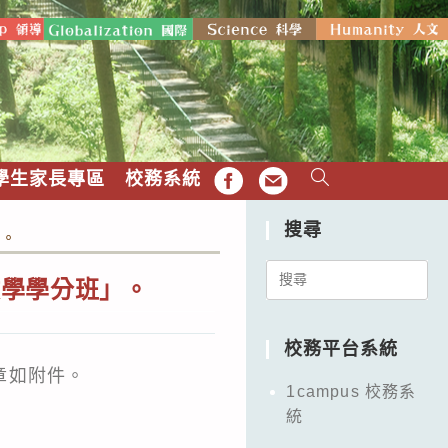
學生家長專區
校務系統
FB
EMAIL
搜尋
」。
Search
教學學分班」。
for:
校務平台系統
章如附件。
1campus 校務系
統