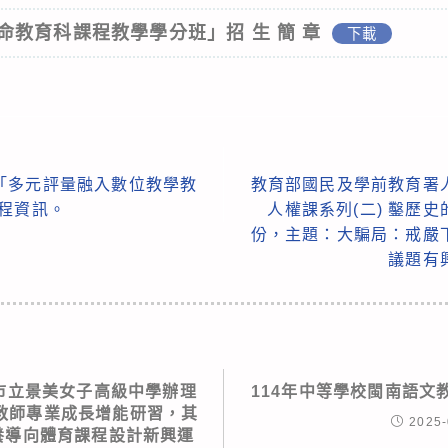
教育科課程教學學分班」招 生 簡 章
下載
「多元評量融入數位教學教
教育部國民及學前教育署
程資訊。
人權課系列(二) 鑿歷
份，主題：大騙局：戒嚴
議題有
市立景美女子高級中學辦理
114年中等學校閩南語文
教師專業成長增能研習，其
2025-
素養導向體育課程設計新興運