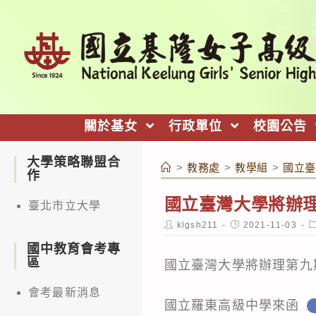
跳
轉
至
主
要
內
關於基女
行政單位
校園公告
容
大學策略聯盟合
>
教務處
>
教學組
>
國立臺
作
國立臺灣大學將辦
臺北市立大學
Post
Post
P
klgsh211
2021-11-03
author:
published:
c
國中教育會考專
區
國立臺灣大學將辦理第九
會考最新消息
國立羅東高級中學來函