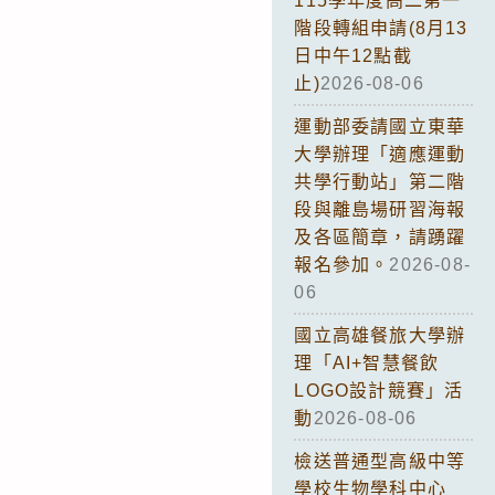
115學年度高二第一
階段轉組申請(8月13
日中午12點截
止)
2026-08-06
運動部委請國立東華
大學辦理「適應運動
共學行動站」第二階
段與離島場研習海報
及各區簡章，請踴躍
報名參加。
2026-08-
06
國立高雄餐旅大學辦
理「AI+智慧餐飲
LOGO設計競賽」活
動
2026-08-06
檢送普通型高級中等
學校生物學科中心