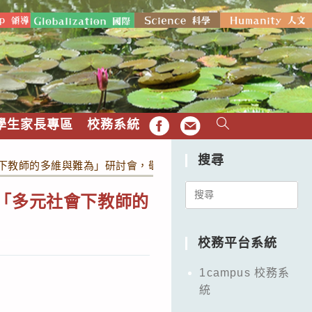
學生家長專區
校務系統
FB
EMAIL
搜尋
會下教師的多維與難為」研討會，敬請教師、實習生、師培生踴躍參
Search
話「多元社會下教師的
for:
。
校務平台系統
1campus 校務系
統