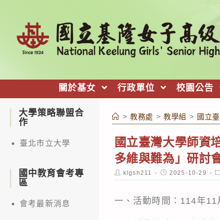
跳
轉
至
主
要
內
關於基女
行政單位
校園公告
容
大學策略聯盟合
>
教務處
>
教學組
>
國立臺
作
國立臺灣大學師資培
臺北市立大學
多維與難為」研討
國中教育會考專
Post
Post
P
klgsh211
2025-10-29
author:
published:
c
區
一、活動時間：114年11
會考最新消息