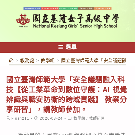
跳
轉
至
主
要
內
選單
容
>
教務處
>
教學組
>
國立臺灣師範大學「安全議題融入科
國立臺灣師範大學「安全議題融入科
技【從工業革命到數位守護：AI 視覺
辨識與職安防衛的跨域實踐】 教案分
享研習」，請教師參加。
Post
Post
Post
klgsh211
2026-03-24
教學組
/
教師研習
author:
published:
category: