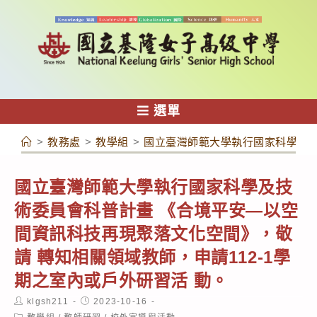
跳
轉
至
主
要
內
選單
容
>
教務處
>
教學組
>
國立臺灣師範大學執行國家科學及技
國立臺灣師範大學執行國家科學及技
術委員會科普計畫 《合境平安—以空
間資訊科技再現聚落文化空間》，敬
請 轉知相關領域教師，申請112-1學
期之室內或戶外研習活 動。
Post
Post
klgsh211
2023-10-16
author:
published:
Post