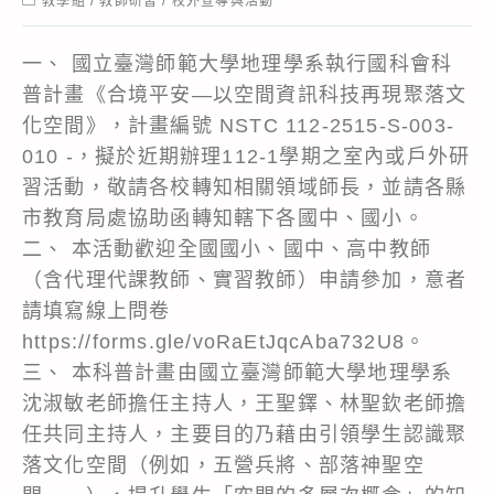
教學組
/
教師研習
/
校外宣導與活動
category:
一、 國立臺灣師範大學地理學系執行國科會科
普計畫《合境平安—以空間資訊科技再現聚落文
化空間》，計畫編號 NSTC 112-2515-S-003-
010 -，擬於近期辦理112-1學期之室內或戶外研
習活動，敬請各校轉知相關領域師長，並請各縣
市教育局處協助函轉知轄下各國中、國小。
二、 本活動歡迎全國國小、國中、高中教師
（含代理代課教師、實習教師）申請參加，意者
請填寫線上問卷
https://forms.gle/voRaEtJqcAba732U8。
三、 本科普計畫由國立臺灣師範大學地理學系
沈淑敏老師擔任主持人，王聖鐸、林聖欽老師擔
任共同主持人，主要目的乃藉由引領學生認識聚
落文化空間（例如，五營兵將、部落神聖空