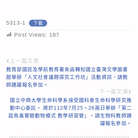
5313-1
下載
Post Views:
187
上一篇文章
Read
教育部國民及學前教育署來函轉知國立臺灣文學圖書
more
館舉辦「人文社會議題探究工作坊」活動資訊，請教
articles
師踴躍報名參加。
下一篇文章
國立中興大學生命科學系接受國科會生命科學研究推
動中心委託， 將於112年7月25ヽ26兩日舉辦「第二
屆鳥禽實驗動物模式 教學研習營」，請生物科教師踴
躍報名參加。