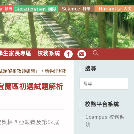
學生家長專區
校務系統
FB
EMAIL
搜尋
選試題解析教師研習」，請物理科教師參加。
Search
-宜蘭區初選試題解析
for:
校務平台系統
1campus 校務系
理奧林匹亞競賽及第54屆
統