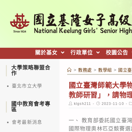
跳
轉
至
主
要
內
關於基女
行政單位
校園公告
容
大學策略聯盟合
>
教務處
>
教學組
>
國立臺
作
國立臺灣師範大學物
臺北市立大學
教師研習」，請物
國中教育會考專
Post
Post
P
klgsh211
2023-11-10
author:
published:
c
區
一、 教育部委託國立臺灣
會考最新消息
國際物理奧林匹亞競賽選