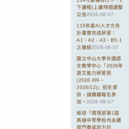
114-2重補修(1下、2
下課程)上課時間調整
公告
2026-08-07
115年度AI人才方舟
計畫需完成研習：
A1、A2、A3、B5-1
之連結
2026-08-07
國立中山大學外國語
文教學中心「2026年
語文能力研習班
(2026 /09 ~
2026/12)」招生資
訊，請踴躍報名參
加。
2026-08-07
檢送「環境部第1屆
高級中等學校內永續
部門養成培力計