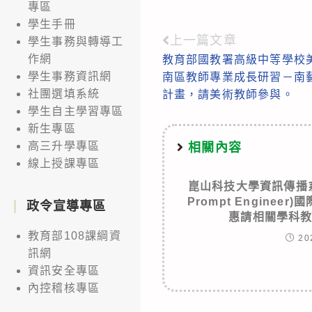
專區
學生手冊
上一篇文章
Read
學生事務與轉導工
作網
教育部國教署高級中等學校美
more
學生事務資訊網
南區教師專業成長研習－南
articles
社團選填系統
計畫，請美術教師參與。
學生自主學習專區
新生專區
高三升學專區
相關內容
線上授課專區
崑山科技大學資訊傳播系
Prompt Engine
政令宣導專區
惠請相關學科
教育部108課綱資
20
訊網
資訊安全專區
內控稽核專區