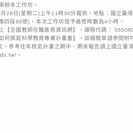
舉辦本工作坊。
4月28日(星期二)上午11時30分報到，地點：國立
路四段88號)，本次工作坊授予進修時數為4小時。
【全國教師在職進修資訊網】，課程代碼： 555090
如何撰寫科學教育專案計畫書】。詳細簡章請參閱附
函文，參考往年核定計畫之期中、期末報告請上國立臺
edu.tw/。