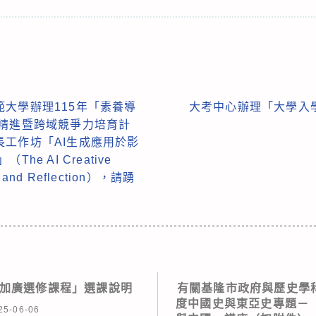
大學辦理115年「素養導
大考中心辦理「大學入
資精進暨跨域競爭力培育計
工作坊「AI生成應用於影
e AI Creative
et and Reflection），請踴
深加廣選修課程」選課說明
有關基隆市政府與歷史學科
度中國史與東亞史專題－
25-06-06