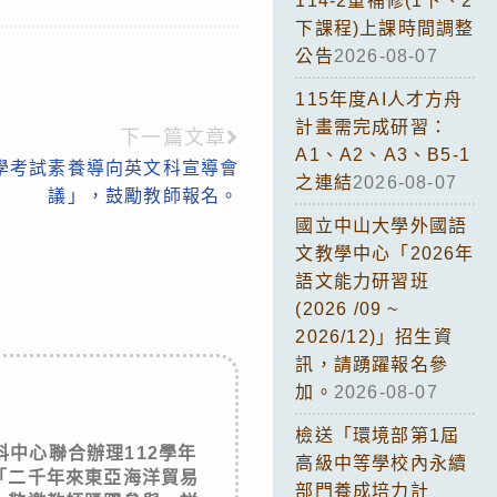
114-2重補修(1下、2
下課程)上課時間調整
公告
2026-08-07
115年度AI人才方舟
計畫需完成研習：
下一篇文章
A1、A2、A3、B5-1
學考試素養導向英文科宣導會
之連結
2026-08-07
議」，鼓勵教師報名。
國立中山大學外國語
文教學中心「2026年
語文能力研習班
(2026 /09 ~
2026/12)」招生資
訊，請踴躍報名參
加。
2026-08-07
檢送「環境部第1屆
中心聯合辦理112學年
高級中等學校內永續
「二千年來東亞海洋貿易
部門養成培力計