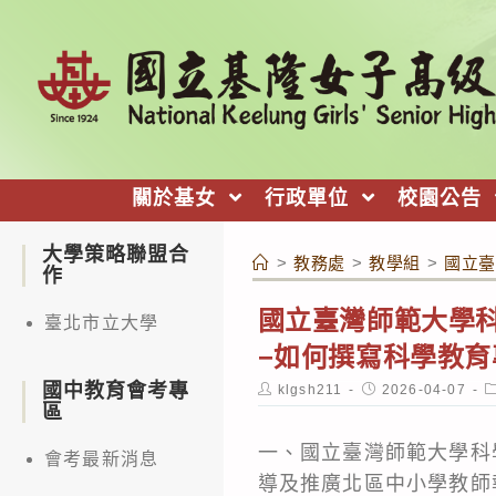
跳
轉
至
主
要
內
關於基女
行政單位
校園公告
容
大學策略聯盟合
>
教務處
>
教學組
>
國立臺
作
國立臺灣師範大學科
臺北市立大學
−如何撰寫科學教
國中教育會考專
Post
Post
P
klgsh211
2026-04-07
author:
published:
c
區
一、國立臺灣師範大學科
會考最新消息
導及推廣北區中小學教師