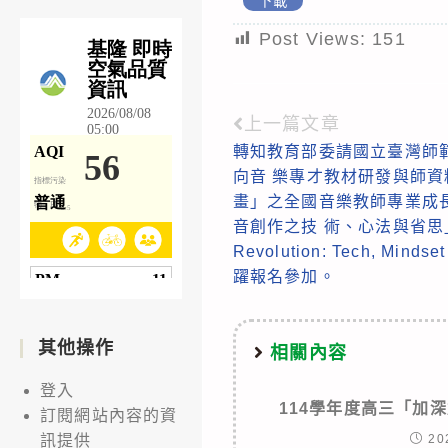
下載
Post Views:
151
上一篇文章
Read
轉知教育部委請國立臺灣師範
more
向音 樂專才教材研發與師
articles
畫」之全國音樂教師專業成長
音創作之技 術、心法與省思」（Th
Revolution: Tech, Minds
躍報名參加。
其他操作
相關內容
登入
114學年度高三「加
訂閱網站內容的資
20
訊提供