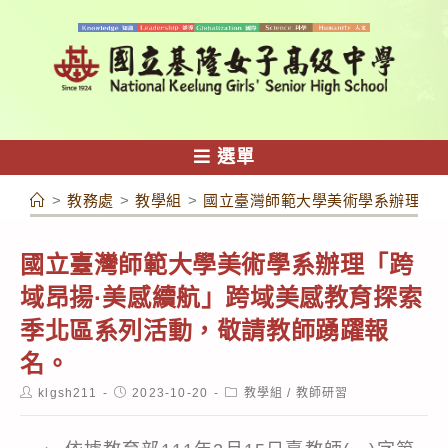
跳
轉
至
主
要
內
選單
容
>
教務處
>
教學組
>
國立臺灣師範大學美術學系辦理「跨
國立臺灣師範大學美術學系辦理「跨
域昂揚·美感續航」跨域美感教育探索
季北區系列活動，敬請教師踴躍報
名。
Post
Post
Post
klgsh211
2023-10-20
教學組
/
教師研習
author:
published:
category: