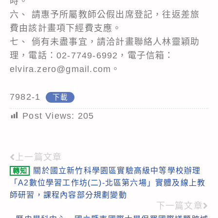
時。
六、 請惠予所屬教師公假出席登記，往返差旅
費由該計畫項下經費支應。
七、 倘有未盡事宜，請洽計畫聯絡人林靈穎助
理，電話：02-7749-6992，電子信箱：
elvira.zero@gmail.com。
7982-1
下載
Post Views:
205
上一篇文章
Read
關於國立新竹科學園區實驗高級中等學校辦理
轉知
more
「A2數位學習工作坊(二)-北區第六場」實體及線上教
articles
師研習，課程內容部分規劃變動
下一篇文章