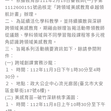
一、 依據教育部111年2月15日臺教師(一)字第
1112600151號函核定「跨領域美感教育卓越領
航計畫」辦理。
二、 為延續活化學科教學，並持續擴散與深耕
跨領域美感教育，期藉由辦理旨揭活動帶領教師
從議題、學科領域與不同學習階段課程等多元視
角認識跨領域美感教育。
三、 旨揭系列活動摘要資訊如下，餘請參閱附
件：
(一) 跨域創課實務沙龍：
１、 時間：112年11月3日下午1時30分至4時
30分。
２、 地點：政大公企中心流光廊居(臺北市大安
區金華街187號6樓)。
(二) 美感育苗─破竹深耕桃李滿園：
１、 時間：112年11月8日上午10時30分至下午