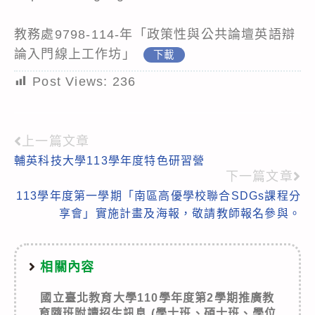
教務處9798-114-年「政策性與公共論壇英語辯
論入門線上工作坊」
下載
Post Views:
236
上一篇文章
Read
輔英科技大學113學年度特色研習營
more
下一篇文章
articles
113學年度第一學期「南區高優學校聯合SDGs課程分
享會」實施計畫及海報，敬請教師報名參與。
相關內容
國立臺北教育大學110學年度第2學期推廣教
育隨班附讀招生訊息 (學士班、碩士班、學位