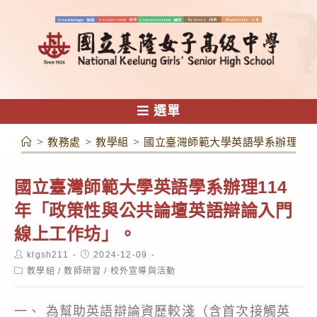
跳
轉
至
主
要
內
選單
容
>
教務處
>
教學組
>
國立臺灣師範大學英語學系辦理11
國立臺灣師範大學英語學系辦理114
年「政策性與公共論壇英語辯論入門
線上工作坊」。
Post
Post
klgsh211
2024-12-09
author:
published:
Post
教學組
/
教師研習
/
校外宣導與活動
category:
一、 為幫助英語辯論資歷較淺（含首次接觸英