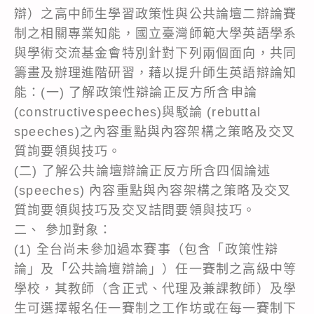
辯）之高中師生學習政策性與公共論壇二辯論賽
制之相關專業知能，國立臺灣師範大學英語學系
與學術交流基金會特別針對下列兩個面向，共同
籌畫及辦理進階研習，藉以提升師生英語辯論知
能：(一) 了解政策性辯論正反方所含申論
(constructivespeeches)與駁論 (rebuttal
speeches)之內容重點與內容架構之策略及交叉
質詢要領與技巧。
(二) 了解公共論壇辯論正反方所含四個論述
(speeches) 內容重點與內容架構之策略及交叉
質詢要領與技巧及交叉詰問要領與技巧。
二、 參加對象：
(1) 全台尚未參加過本賽事（包含「政策性辯
論」及「公共論壇辯論」）任一賽制之高級中等
學校，其教師（含正式、代理及兼課教師）及學
生可選擇報名任一賽制之工作坊或在每一賽制下