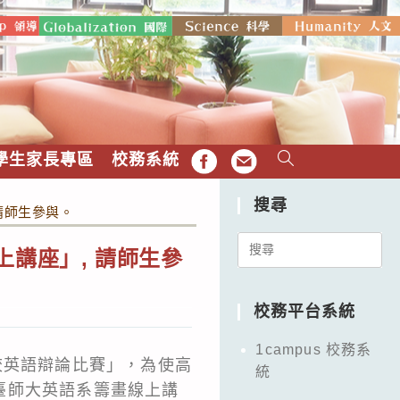
學生家長專區
校務系統
FB
EMAIL
搜尋
請師生參與。
Search
講座」, 請師生參
for:
校務平台系統
1campus 校務系
校英語辯論比賽」，為使高
統
臺師大英語系籌畫線上講