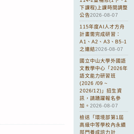
114-2重補修(1下、2
下課程)上課時間調整
公告
2026-08-07
115年度AI人才方舟
計畫需完成研習：
A1、A2、A3、B5-1
之連結
2026-08-07
國立中山大學外國語
文教學中心「2026年
語文能力研習班
(2026 /09 ~
2026/12)」招生資
訊，請踴躍報名參
加。
2026-08-07
檢送「環境部第1屆
高級中等學校內永續
部門養成培力計