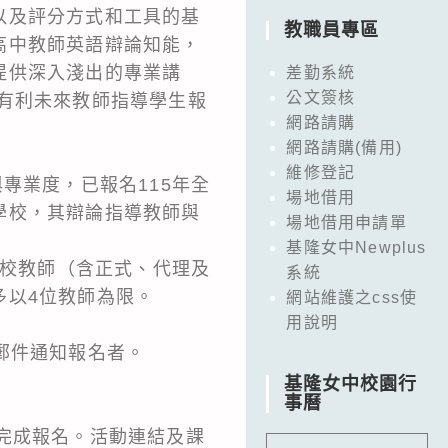
以及評分方式和工具的基
教職員專區
高中教師英語辯論知能，
提供深入淺出的專業講
差勤系統
公文簽核
有利未來教師指導學生報
網路請購
網路請購(備用)
維修登記
專業度，已報名115年全
場地借用
學校，其辯論指導教師與
場地借用申請單
基隆女中Newplus
學校教師（含正式、代理及
系統
多以4位教師為限。
網站維護之css使
用說明
訊以電子郵件通知報名者。
基隆女中校園行
事曆
12時)前完成報名。活動連結及課