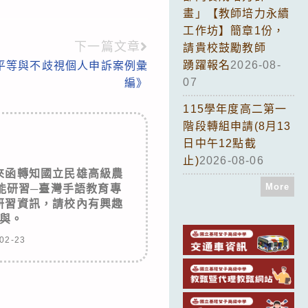
畫」【教師培力永續
工作坊】簡章1份，
下一篇文章
請貴校鼓勵教師
踴躍報名
2026-08-
平等與不歧視個人申訴案例彙
07
編》
115學年度高二第一
階段轉組申請(8月13
日中午12點截
止)
2026-08-06
來函轉知國立民雄高級農
More
能研習─臺灣手語教育專
研習資訊，請校內有興趣
與。
02-23