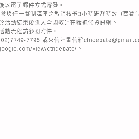
後以電子郵件方式寄發。
程參與任一賽制講座之教師核予3小時研習時數（兩賽
於活動結束後匯入全國教師在職進修資訊網。
活動流程請參閱附件。
7749-7795 或來信計畫信箱ctndebate@gmai
oogle.com/view/ctndebate/。