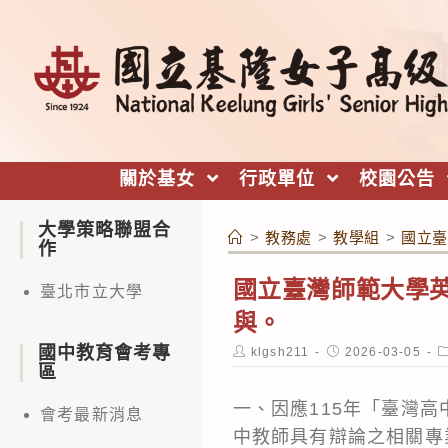
跳
轉
至
主
要
內
關於基女
行政單位
校園公告
容
大學策略聯盟合
>
教務處
>
教學組
>
國立臺
作
國立臺灣師範大學英
臺北市立大學
與。
國中教育會考專
Post
Post
P
klgsh211
2026-03-05
author:
published:
c
區
一、因應115年「臺灣
會考最新消息
中教師具有辯論之相關專