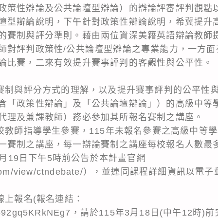
政策性辯論及公共論壇型辯論）的辯論評審評判觀點
壇型辯論說明，下午針對政策性辯論說明，希冀提升
的賽制與評分準則。藉由兩位資深美籍英語辯論教師
師對評判政策性/公共論壇型辯論之專業能力，一方面
論比賽，二來有效提升賽事評判的客觀性與公平性。
於賽制與評分方式的理解，以及提升賽事評判的公平性與
含「政策性辯論」及「公共論壇辯論」）的高級中等
代理及兼課教師）務必參加其所報名賽制之講座。
各校教師指導學生參賽，115年未報名參賽之高級中等
一賽制之講座，每一辯論賽制之講座每校報名人數最
年3月19日下午5時前公告於本計畫官網
oogle.com/view/ctndebate/），並連同課程詳細資
線上報名(報名連結：
e/LUGa592gq5KRkNEg7，請於115年3月18日(中午