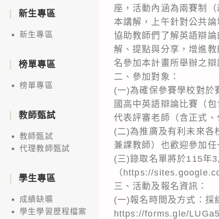
座，活動內涵為兩賽制（
新生專區
本講解，上午針對公共論
新生專區
協助教師們了解英語辯論
解、提點與分享，增進教
名參加本計畫所舉辦之辯
榜單專區
二、參加對象：
榜單專區
(一)為確保參賽學校對
國高中英語辯論比賽（包
教師甄試
代表評審老師（含正式、
(二)為推廣及有利未來
教師甄試
兼課教師）也歡迎參加任
代理教師甄試
(三)錄取名單將於115
（https://sites.g
學生專區
三、活動及報名資訊：
(一)報名時間及方式：採
成績缺曠
學生學習歷程檔案
https://forms.gl