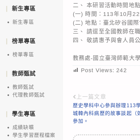
二、 本研習活動時間地
新生專區
(一) 時間：113年10月
新生專區
(二) 地點：臺北矽谷國
三、 請逕至全國教師在職
四、 敬請惠予與會人員
榜單專區
榜單專區
教務處-國立臺灣師範大
Post Views:
242
教師甄試
教師甄試
代理教師甄試
上一篇文章
Read
歷史學科中心參與辦理113
more
城韓內科病歷的故事談起（
學生專區
articles
參加。
成績缺曠
學生學習歷程檔案