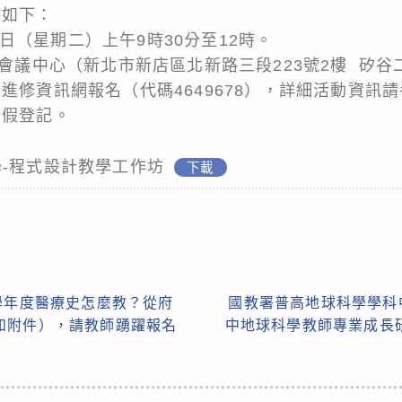
點如下：
22日（星期二）上午9時30分至12時。
際會議中心（新北市新店區北新路三段223號2樓 矽
進修資訊網報名（代碼4649678），詳細活動資訊
公假登記。
學-程式設計教學工作坊
下載
學年度醫療史怎麼教？從府
國教署普高地球科學學科
如附件），請教師踴躍報名
中地球科學教師專業成長