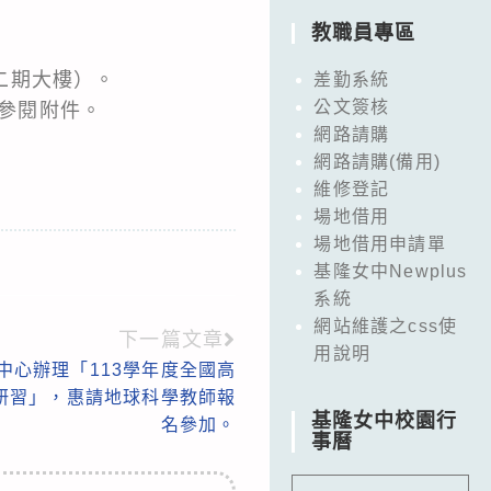
教職員專區
谷二期大樓）。
差勤系統
公文簽核
請參閱附件。
網路請購
網路請購(備用)
維修登記
場地借用
場地借用申請單
基隆女中Newplus
系統
網站維護之css使
下一篇文章
用說明
中心辦理「113學年度全國高
研習」，惠請地球科學教師報
基隆女中校園行
名參加。
事曆