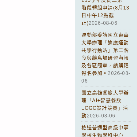
115學年度高二第一
階段轉組申請(8月13
日中午12點截
止)
2026-08-06
運動部委請國立東華
大學辦理「適應運動
共學行動站」第二階
段與離島場研習海報
及各區簡章，請踴躍
報名參加。
2026-08-
06
國立高雄餐旅大學辦
理「AI+智慧餐飲
LOGO設計競賽」活
動
2026-08-06
檢送普通型高級中等
學校生物學科中心