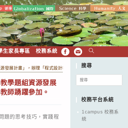
學生家長專區
校務系統
FB
EMAIL
搜尋
資源發展計畫」，辦理「程式設計教學工作坊」，詳如說明，敬請
Search
計教學題組資源發展
for:
訊教師踴躍參加。
校務平台系統
1campus 校務系
問題的思考技巧，實踐程
統