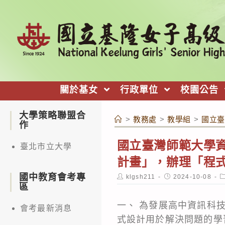
跳
轉
至
主
要
內
關於基女
行政單位
校園公告
容
大學策略聯盟合
>
教務處
>
教學組
>
國立臺
作
國立臺灣師範大學
臺北市立大學
計畫」，辦理「程
國中教育會考專
Post
Post
P
klgsh211
2024-10-08
author:
published:
c
區
一、 為發展高中資訊科
會考最新消息
式設計用於解決問題的學