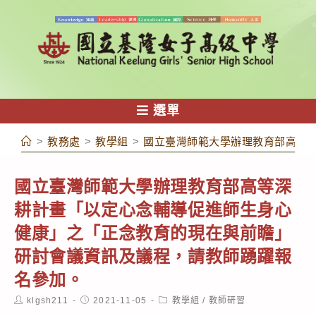
跳
轉
至
主
要
內
選單
容
>
教務處
>
教學組
>
國立臺灣師範大學辦理教育部高等
國立臺灣師範大學辦理教育部高等深
耕計畫「以定心念輔導促進師生身心
健康」之「正念教育的現在與前瞻」
研討會議資訊及議程，請教師踴躍報
名參加。
Post
Post
Post
klgsh211
2021-11-05
教學組
/
教師研習
author:
published:
category: