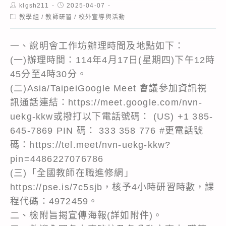
Post
Post
klgsh211
2025-04-07
author:
published:
Post
教學組
/
教師研習
/
校外宣導與活動
category:
一、說明會工作坊辦理時間及地點如下：
(一)辦理時間：114年4月17日(星期四)下午12時
45分至4時30分。
(二)Asia/TaipeiGoogle Meet 會議參加資訊視
訊通話連結：https://meet.google.com/nvn-
uekg-kkw或撥打以下電話號碼： (US) +1 385-
645-7869 PIN 碼： 333 358 776 #更電話號
碼：https://tel.meet/nvn-uekg-kkw?
pin=4486227076786
(三)「全國教師在職進修網」
https://pse.is/7c5sjb，核予4小時研習時數，課
程代碼：4972459。
二、檢附旨揭宣傳海報(詳如附件)。