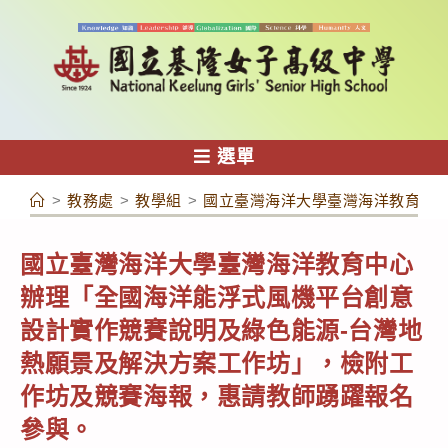
跳
轉
至
主
要
內
選單
容
>
教務處
>
教學組
>
國立臺灣海洋大學臺灣海洋教育中
國立臺灣海洋大學臺灣海洋教育中心
辦理「全國海洋能浮式風機平台創意
設計實作競賽說明及綠色能源-台灣地
熱願景及解決方案工作坊」，檢附工
作坊及競賽海報，惠請教師踴躍報名
參與。