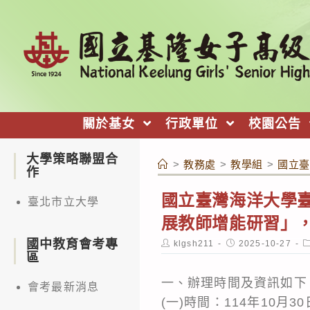
跳
轉
至
主
要
內
關於基女
行政單位
校園公告
容
大學策略聯盟合
>
教務處
>
教學組
>
國立臺
作
國立臺灣海洋大學
臺北市立大學
展教師增能研習」
國中教育會考專
Post
Post
P
klgsh211
2025-10-27
author:
published:
c
區
一、辦理時間及資訊如下
會考最新消息
(一)時間：114年10月3