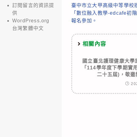
臺中市立大甲高級中等學校辦
訂閱留言的資訊提
more
「數位融入教學-edcafe
供
articles
報名參加。
WordPress.org
台灣繁體中文
相關內容
國立臺北護理健康大學於1
「114學年度下學期實
二十五屆)，敬
20