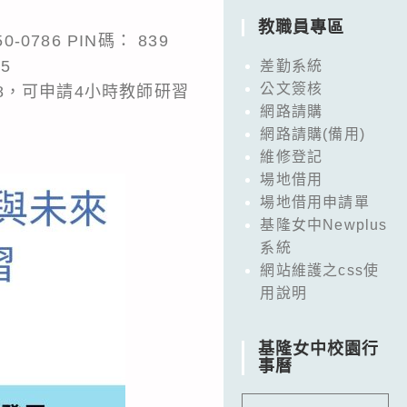
教職員專區
50-0786 PIN碼： 839
15
差勤系統
公文簽核
3608，可申請4小時教師研習
網路請購
網路請購(備用)
維修登記
場地借用
場地借用申請單
基隆女中Newplus
系統
網站維護之css使
用說明
基隆女中校園行
事曆