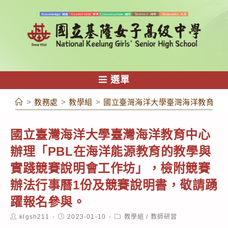
跳
轉
至
主
要
內
選單
容
>
教務處
>
教學組
>
國立臺灣海洋大學臺灣海洋教育中心
國立臺灣海洋大學臺灣海洋教育中心
辦理「PBL在海洋能源教育的教學與
實踐競賽說明會工作坊」，檢附競賽
辦法行事曆1份及競賽說明書，敬請踴
躍報名參與。
Post
Post
Post
klgsh211
2023-01-10
教學組
/
教師研習
author:
published:
category: