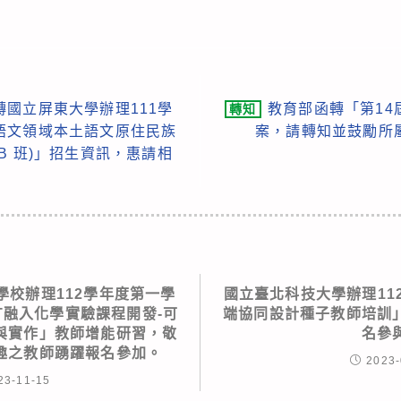
國立屏東大學辦理111學
教育部函轉「第1
轉知
語文領域本土語文原住民族
案，請轉知並鼓勵所
B 班)」招生資訊，惠請相
學校辦理112學年度第一學
國立臺北科技大學辦理112
T融入化學實驗課程開發-可
端協同設計種子教師培訓
與實作」教師增能研習，敬
名參
趣之教師踴躍報名參加。
2023-
23-11-15