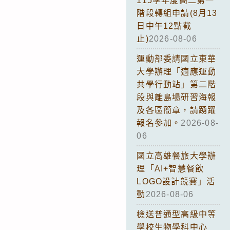
115學年度高二第一
階段轉組申請(8月13
日中午12點截
止)
2026-08-06
運動部委請國立東華
大學辦理「適應運動
共學行動站」第二階
段與離島場研習海報
及各區簡章，請踴躍
報名參加。
2026-08-
06
國立高雄餐旅大學辦
理「AI+智慧餐飲
LOGO設計競賽」活
動
2026-08-06
檢送普通型高級中等
學校生物學科中心