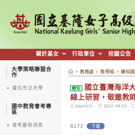
跳
轉
至
主
要
內
關於基女
行政單位
校園公告
容
大學策略聯盟合
>
教務處
>
教學組
>
轉知國
作
國立臺灣海洋
臺北市立大學
轉知
線上研習，敬邀教
國中教育會考專
Post
Post
P
klgsh211
2022-08-29
author:
published:
c
區
會考最新消息
6172
下載