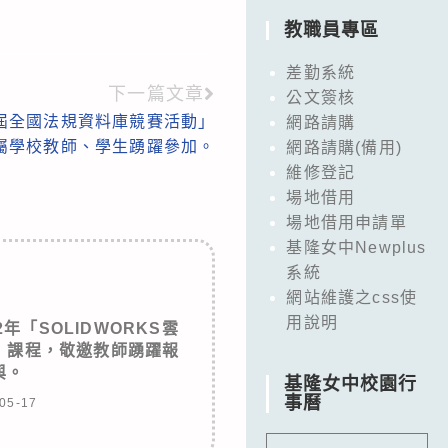
教職員專區
差勤系統
下一篇文章
公文簽核
4屆全國法規資料庫競賽活動」
網路請購
屬學校教師、學生踴躍參加。
網路請購(備用)
維修登記
場地借用
場地借用申請單
基隆女中Newplus
系統
網站維護之css使
用說明
年「SOLIDWORKS雲
」課程，敬邀教師踴躍報
與。
基隆女中校園行
事曆
05-17