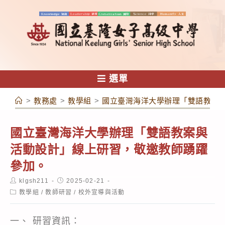
跳
轉
至
主
要
內
選單
容
>
教務處
>
教學組
>
國立臺灣海洋大學辦理「雙語教案
國立臺灣海洋大學辦理「雙語教案與
活動設計」線上研習，敬邀教師踴躍
參加。
Post
Post
klgsh211
2025-02-21
author:
published:
Post
教學組
/
教師研習
/
校外宣導與活動
category:
一、 研習資訊：