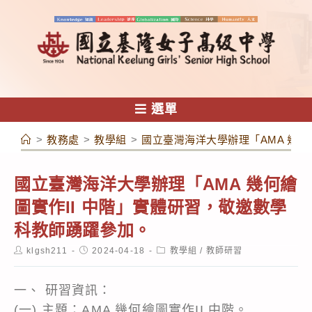
跳
轉
至
主
要
內
選單
容
>
教務處
>
教學組
>
國立臺灣海洋大學辦理「AMA 幾何
國立臺灣海洋大學辦理「AMA 幾何繪
圖實作II 中階」實體研習，敬邀數學
科教師踴躍參加。
Post
Post
Post
klgsh211
2024-04-18
教學組
/
教師研習
author:
published:
category:
一、 研習資訊：
(一) 主題：AMA 幾何繪圖實作II 中階。