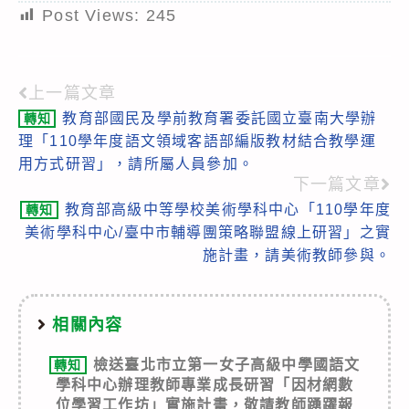
Post Views:
245
上一篇文章
Read
教育部國民及學前教育署委託國立臺南大學辦
轉知
more
理「110學年度語文領域客語部編版教材結合教學運
articles
用方式研習」，請所屬人員參加。
下一篇文章
教育部高級中等學校美術學科中心「110學年度
轉知
美術學科中心/臺中市輔導團策略聯盟線上研習」之實
施計畫，請美術教師參與。
相關內容
檢送臺北市立第一女子高級中學國語文
轉知
學科中心辦理教師專業成長研習「因材網數
位學習工作坊」實施計畫，敬請教師踴躍報