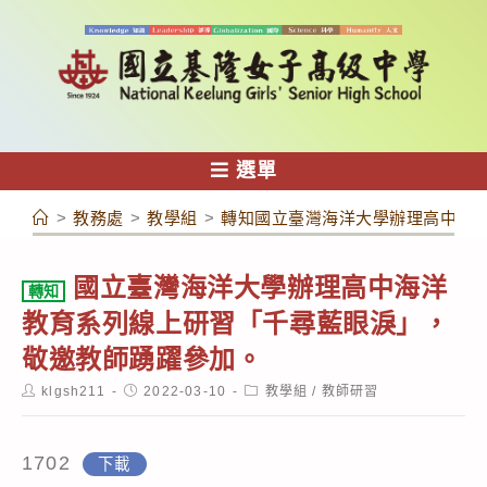
跳
轉
至
主
要
內
選單
容
>
教務處
>
教學組
>
轉知國立臺灣海洋大學辦理高中海
國立臺灣海洋大學辦理高中海洋
轉知
教育系列線上研習「千尋藍眼淚」，
敬邀教師踴躍參加。
Post
Post
Post
klgsh211
2022-03-10
教學組
/
教師研習
author:
published:
category:
1702
下載