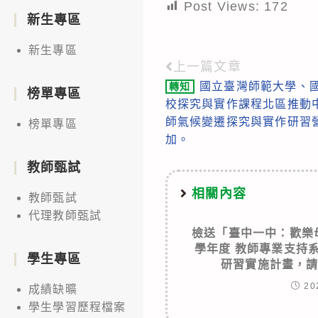
Post Views:
172
新生專區
新生專區
上一篇文章
Read
國立臺灣師範大學、
轉知
more
榜單專區
校探究與實作課程北區推動
articles
師氣候變遷探究與實作研習
榜單專區
加。
教師甄試
相關內容
教師甄試
代理教師甄試
檢送「臺中一中：歡樂
學年度 教師專業支持
學生專區
研習實施計畫，
20
成績缺曠
學生學習歷程檔案