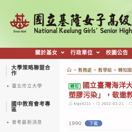
跳
轉
至
主
要
內
關於基女
行政單位
校園公告
容
大學策略聯盟合
>
教務處
>
教學組
>
轉知國
作
國立臺灣海洋
臺北市立大學
轉知
塑膠污染」，敬邀
國中教育會考專
Post
Post
P
klgsh211
2022-03-21
author:
published:
c
區
會考最新消息
1990
下載