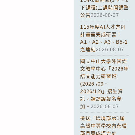
114-2重補修(1下、2
下課程)上課時間調整
公告
2026-08-07
115年度AI人才方舟
計畫需完成研習：
A1、A2、A3、B5-1
之連結
2026-08-07
國立中山大學外國語
文教學中心「2026年
語文能力研習班
(2026 /09 ~
2026/12)」招生資
訊，請踴躍報名參
加。
2026-08-07
檢送「環境部第1屆
高級中等學校內永續
部門養成培力計