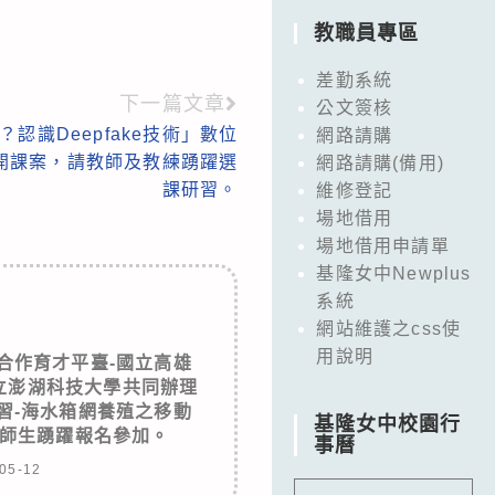
教職員專區
差勤系統
下一篇文章
公文簽核
認識Deepfake技術」數位
網路請購
開課案，請教師及教練踴躍選
網路請購(備用)
課研習。
維修登記
場地借用
場地借用申請單
基隆女中Newplus
系統
網站維護之css使
用說明
合作育才平臺-國立高雄
立澎湖科技大學共同辦理
習-海水箱網養殖之移動
基隆女中校園行
師生踴躍報名參加。
事曆
05-12