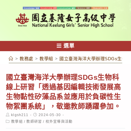
跳
轉
至
主
要
內
選單
容
>
教務處
>
教學組
>
國立臺灣海洋大學辦理SDGs生物
國立臺灣海洋大學辦理SDGs生物科
線上研習「透過基因編輯技術發展高
生物黏性矽藻品系並應用於負碳性生
物絮團系統」，敬邀教師踴躍參加。
Post
Post
klgsh211
2024-05-30
author:
published:
Post
教學組
/
教師研習
/
校外宣導與活動
category: