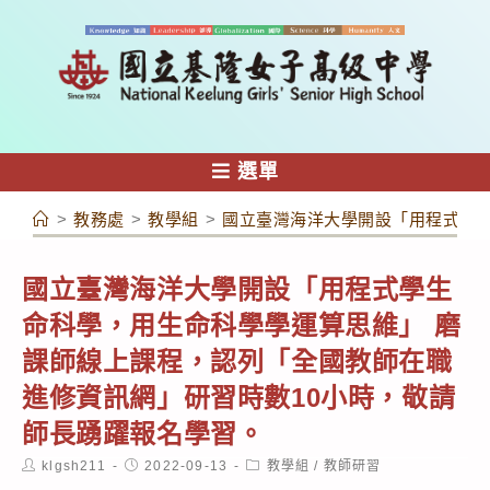
跳
轉
至
主
要
內
選單
容
>
教務處
>
教學組
>
國立臺灣海洋大學開設「用程式學生
國立臺灣海洋大學開設「用程式學生
命科學，用生命科學學運算思維」 磨
課師線上課程，認列「全國教師在職
進修資訊網」研習時數10小時，敬請
師長踴躍報名學習。
Post
Post
Post
klgsh211
2022-09-13
教學組
/
教師研習
author:
published:
category: