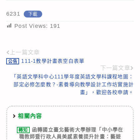
6231
下載
Post Views:
191
上一篇文章
Read
111-1教學計畫表空白表單
公告
more
下一篇文章
articles
「英語文學科中心111學年度英語文學科課程地圖：
部定必修怎麼教？-素養導向教學設計工作坊實施計
畫」，歡迎各校申請。
相關內容
函轉國立臺北藝術大學辦理「中小學在
轉知
職教師暨行政人員美感素養提升計畫：藝遊