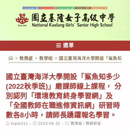
跳
轉
至
主
要
內
選單
容
>
教務處
>
教學組
>
國立臺灣海洋大學開設「鯊魚知多少
國立臺灣海洋大學開設「鯊魚知多少
(2022秋季班)」磨課師線上課程， 分
別認列「環境教育終身學習網」及
「全國教師在職進修資訊網」研習時
數各8小時，請師長踴躍報名學習。
Post
Post
Post
klgsh211
2022-08-31
教學組
/
教師研習
author:
published:
category: