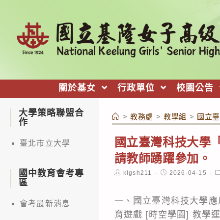
跳
轉
至
主
要
內
關於基女
行政單位
校園公告
容
大學策略聯盟合
>
教務處
>
教學組
>
國立臺
作
國立臺灣科技大學「
臺北市立大學
請教師踴躍參加。
國中教育會考專
Post
Post
P
klgsh211
2026-04-15
author:
published:
c
區
一、國立臺灣科技大學應用
會考最新消息
育遊戲 [時空學園] 教