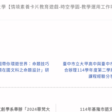
科技大學【情境素養卡片教育遊戲-時空學園-教學運用工
園帶你環遊世界：命題技巧
臺中市立大甲高中與臺中
題在國文科之命題設計」研
合辦理114學年度第二學
課程經驗分
創學系舉辦「2024華梵大
114年基隆市語