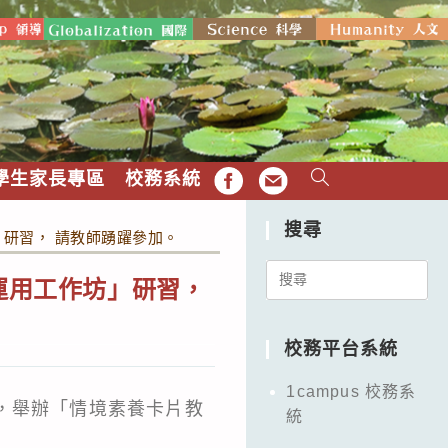
學生家長專區
校務系統
FB
EMAIL
搜尋
」研習， 請教師踴躍參加。
Search
運用工作坊」研習，
for:
校務平台系統
1campus 校務系
日，舉辦「情境素養卡片教
統