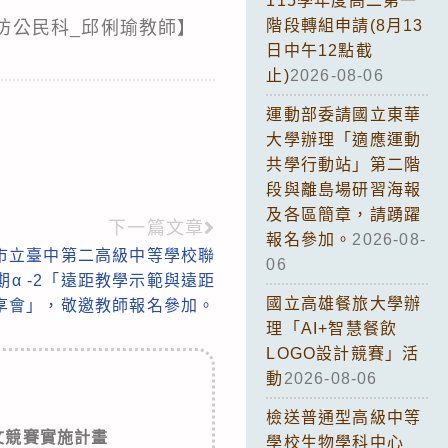
115學年度高二第一
階段轉組申請(8月13
作坊公民科_邱俐瑜教師】
日中午12點截
止)
2026-08-06
運動部委請國立東華
大學辦理「適應運動
共學行動站」第二階
段與離島場研習海報
及各區簡章，請踴躍
下一篇文章
報名參加。
2026-08-
市立臺中第二高級中等學校聯
06
期α -2「遠距教學示範與遠距
國立高雄餐旅大學辦
享會」，敬邀教師報名參加。
理「AI+智慧餐飲
LOGO設計競賽」活
動
2026-08-06
檢送普通型高級中等
文競賽實施計畫
學校生物學科中心