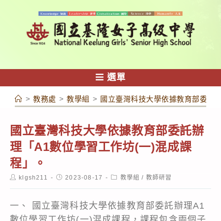
跳
轉
至
主
要
內
選單
容
>
教務處
>
教學組
>
國立臺灣科技大學依據教育部委託辦
國立臺灣科技大學依據教育部委託辦
理「A1數位學習工作坊(一)混成課
程」。
Post
Post
Post
klgsh211
2023-08-17
教學組
/
教師研習
author:
published:
category:
一、 國立臺灣科技大學依據教育部委託辦理A1
數位學習工作坊(一)混成課程，課程包含兩個子