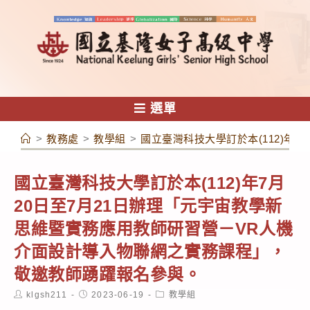
跳
轉
至
主
要
內
選單
容
>
教務處
>
教學組
>
國立臺灣科技大學訂於本(112)年
國立臺灣科技大學訂於本(112)年7月
20日至7月21日辦理「元宇宙教學新
思維暨實務應用教師研習營－VR人機
介面設計導入物聯網之實務課程」，
敬邀教師踴躍報名參與。
Post
Post
Post
klgsh211
2023-06-19
教學組
author:
published:
category: