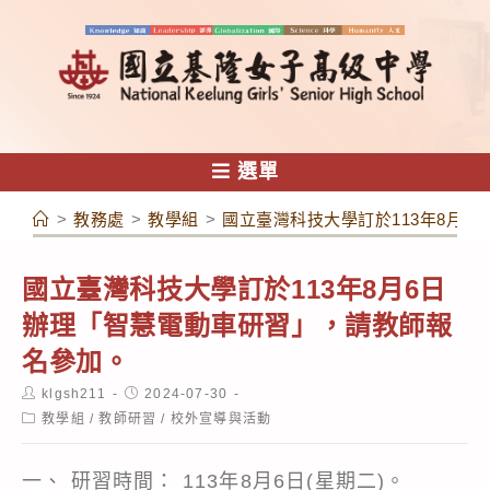
跳
轉
至
主
要
內
選單
容
>
教務處
>
教學組
>
國立臺灣科技大學訂於113年8月
國立臺灣科技大學訂於113年8月6日
辦理「智慧電動車研習」，請教師報
名參加。
Post
Post
klgsh211
2024-07-30
author:
published:
Post
教學組
/
教師研習
/
校外宣導與活動
category:
一、 研習時間： 113年8月6日(星期二)。