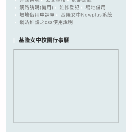
差勤系統
公文簽核
網路請購
網路請購(備用)
維修登記
場地借用
場地借用申請單
基隆女中Newplus系統
網站維護之css使用說明
基隆女中校園行事曆