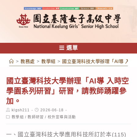
跳
轉
至
主
要
內
選單
容
>
教務處
>
教學組
>
國立臺灣科技大學辦理「AI導 入
國立臺灣科技大學辦理「AI導 入時空
學園系列研習」研習，請教師踴躍參
加。
Post
Post
klgsh211
2026-06-18
author:
published:
Post
教學組
/
教師研習
/
校外宣導與活動
category:
一、國立臺灣科技大學應用科技所訂於本(115)