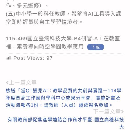
作、多元選修）。
(五)中小學一般科任教師，希望將AI工具導入課
堂即時評量與自主學習情境者。
115-469國立臺灣科技大學-B4研習-A.I.在教室
裡：素養導向時空學園教學應用
下載
Post Views:
97
上一篇文章
Read
檢送「當QT遇見AI：教學品質的共創與實踐－114學
more
年度普高工作圈與學科中心成果分享會」實施計畫及
articles
活動海報各1份，請教師（人員）踴躍報名參加。
下一篇文章
有關教育部促進產學連結合作育才平臺-國立高雄科技
大