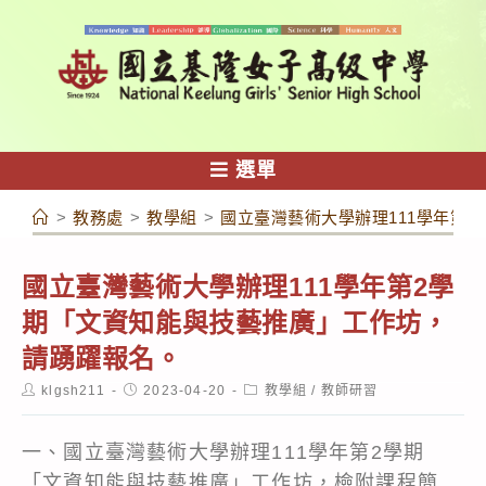
跳
轉
至
主
要
內
選單
容
>
教務處
>
教學組
>
國立臺灣藝術大學辦理111學年第
國立臺灣藝術大學辦理111學年第2學
期「文資知能與技藝推廣」工作坊，
請踴躍報名。
Post
Post
Post
klgsh211
2023-04-20
教學組
/
教師研習
author:
published:
category:
一、國立臺灣藝術大學辦理111學年第2學期
「文資知能與技藝推廣」工作坊，檢附課程簡