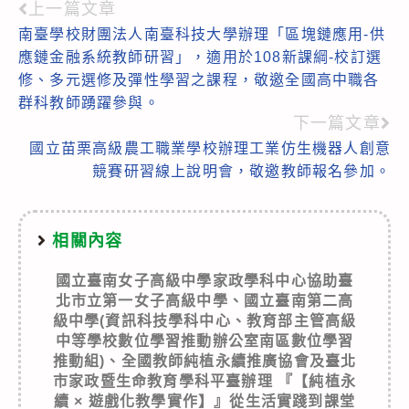
上一篇文章
Read
南臺學校財團法人南臺科技大學辦理「區塊鏈應用-供
more
應鏈金融系統教師研習」，適用於108新課綱-校訂選
articles
修、多元選修及彈性學習之課程，敬邀全國高中職各
群科教師踴躍參與。
下一篇文章
國立苗栗高級農工職業學校辦理工業仿生機器人創意
競賽研習線上說明會，敬邀教師報名參加。
相關內容
國立臺南女子高級中學家政學科中心協助臺
北市立第一女子高級中學、國立臺南第二高
級中學(資訊科技學科中心、教育部主管高級
中等學校數位學習推動辦公室南區數位學習
推動組)、全國教師純植永續推廣協會及臺北
市家政暨生命教育學科平臺辦理 『【純植永
續 × 遊戲化教學實作】』從生活實踐到課堂