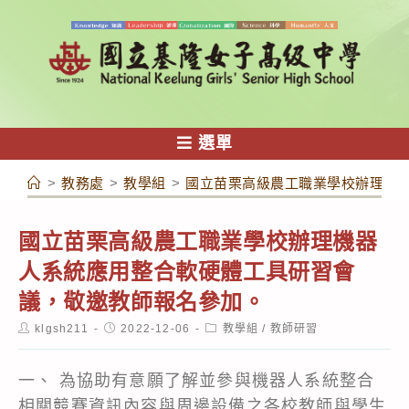
跳
轉
至
主
要
內
選單
容
>
教務處
>
教學組
>
國立苗栗高級農工職業學校辦理機
國立苗栗高級農工職業學校辦理機器
人系統應用整合軟硬體工具研習會
議，敬邀教師報名參加。
Post
Post
Post
klgsh211
2022-12-06
教學組
/
教師研習
author:
published:
category:
一、 為協助有意願了解並參與機器人系統整合
相關競賽資訊內容與周邊設備之各校教師與學生