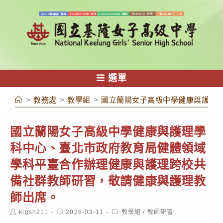
跳
轉
至
主
要
內
選單
容
>
教務處
>
教學組
>
國立蘭陽女子高級中學健康與護理
國立蘭陽女子高級中學健康與護理學
科中心、臺北市政府教育局健體領域
學科平臺合作辦理健康與護理跨校共
備社群教師研習，敬請健康與護理教
師出席。
Post
Post
Post
klgsh211
2026-03-11
教學組
/
教師研習
author:
published:
category: