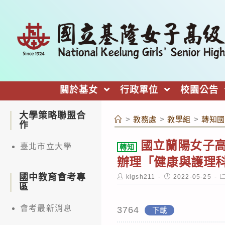
跳
轉
至
主
要
內
關於基女
行政單位
校園公告
容
大學策略聯盟合
>
教務處
>
教學組
>
轉知國
作
國立蘭陽女子
臺北市立大學
轉知
辦理「健康與護理
國中教育會考專
Post
Post
P
klgsh211
2022-05-25
author:
published:
c
區
會考最新消息
3764
下載