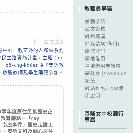
教職員專區
差勤系統
公文簽核
網路請購
下一篇文章
網路請購(備用)
源中心「教室外的人權課系列
維修登記
民主路實施計畫，主題：ng
場地借用
，bô-kng-khóan ê『雙語教
場地借用申請單
，敬邀教師及學生踴躍參加。
基隆女中Newplus
系統
網站維護之css使
用說明
4學年度原住民族歷史正
基隆女中校園行
教育議題－「ray
事曆
howaw 南庄事件」歷史走讀工
科、英語文科及關心原住