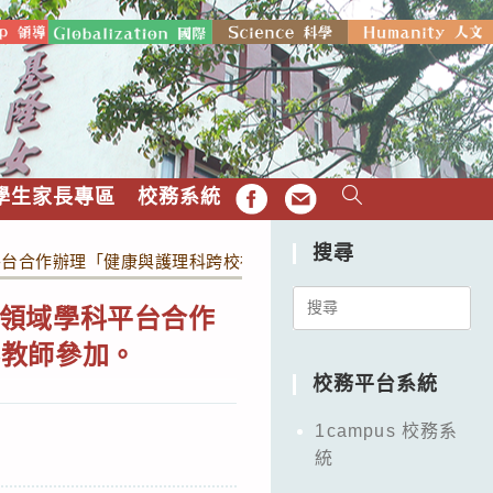
學生家長專區
校務系統
FB
EMAIL
搜尋
平台合作辦理「健康與護理科跨校社群共備研習」，敬請健康與護
Search
領域學科平台合作
for:
科教師參加。
校務平台系統
1campus 校務系
統