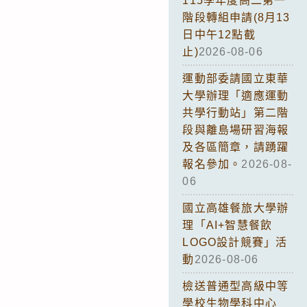
115學年度高二第一
階段轉組申請(8月13
日中午12點截
止)
2026-08-06
運動部委請國立東華
大學辦理「適應運動
共學行動站」第二階
段與離島場研習海報
及各區簡章，請踴躍
報名參加。
2026-08-
06
國立高雄餐旅大學辦
理「AI+智慧餐飲
LOGO設計競賽」活
動
2026-08-06
檢送普通型高級中等
學校生物學科中心