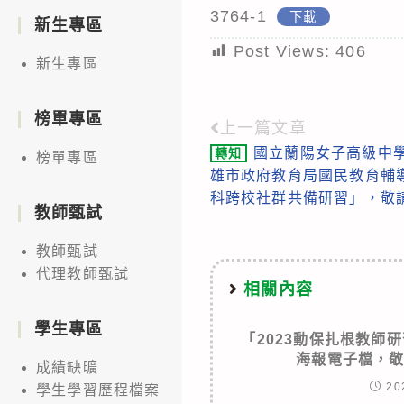
3764-1
下載
新生專區
Post Views:
406
新生專區
榜單專區
上一篇文章
Read
國立蘭陽女子高級中
轉知
榜單專區
more
雄市政府教育局國民教育輔
articles
科跨校社群共備研習」，敬
教師甄試
教師甄試
代理教師甄試
相關內容
學生專區
「2023動保扎根教師
海報電子檔，
成績缺曠
20
學生學習歷程檔案