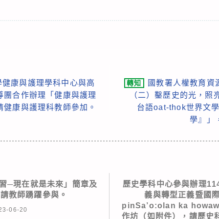
學健康與護理學科中心與高
國教署人權教育資
轉知
導團合作辦理「健康與護理
（二）鑿歷史的光，照亮
請健康與護理科教師參加。
台語oat-thok世界文學
學』」
研習─現在就是未來」簡章及
歷史學科中心參與辦理11
敬請教師踴躍參與。
義與轉型正義暨國際
pinSa’o:olan ka 
23-06-20
作坊（如附件），請歷史