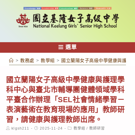
跳
轉
至
主
要
內
選單
容
>
教務處
>
教學組
>
國立蘭陽女子高級中學健康與護理學
國立蘭陽女子高級中學健康與護理學
科中心與臺北市輔導團健體領域學科
平臺合作辦理「SEL社會情緒學習－
表演藝術在教育現場的應用」教師研
習，請健康與護理教師出席。
Post
Post
Post
klgsh211
2025-11-24
教學組
/
教師研習
author:
published:
category: