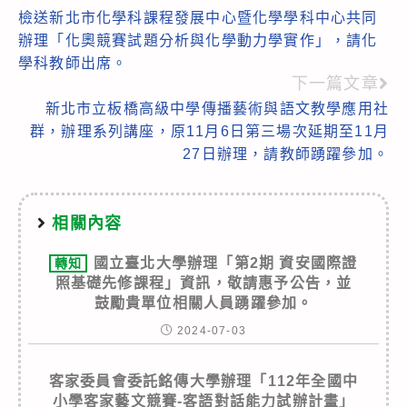
檢送新北市化學科課程發展中心暨化學學科中心共同
more
辦理「化奧競賽試題分析與化學動力學實作」，請化
articles
學科教師出席。
下一篇文章
新北市立板橋高級中學傳播藝術與語文教學應用社
群，辦理系列講座，原11月6日第三場次延期至11月
27日辦理，請教師踴躍參加。
相關內容
國立臺北大學辦理「第2期 資安國際證
轉知
照基礎先修課程」資訊，敬請惠予公告，並
鼓勵貴單位相關人員踴躍參加。
2024-07-03
客家委員會委託銘傳大學辦理「112年全國中
小學客家藝文競賽-客語對話能力試辦計畫」