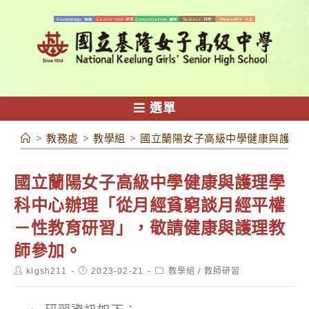
跳
轉
至
主
要
內
選單
容
>
教務處
>
教學組
>
國立蘭陽女子高級中學健康與護理
國立蘭陽女子高級中學健康與護理學
科中心辦理「從月經貧窮談月經平權
－性教育研習」，敬請健康與護理教
師參加。
Post
Post
Post
klgsh211
2023-02-21
教學組
/
教師研習
author:
published:
category: