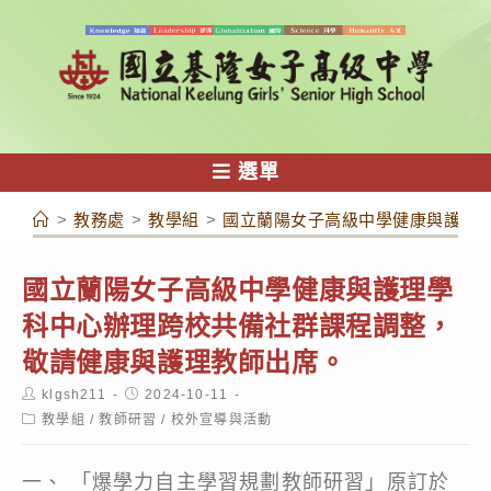
跳
轉
至
主
要
內
選單
容
>
教務處
>
教學組
>
國立蘭陽女子高級中學健康與護理
國立蘭陽女子高級中學健康與護理學
科中心辦理跨校共備社群課程調整，
敬請健康與護理教師出席。
Post
Post
klgsh211
2024-10-11
author:
published:
Post
教學組
/
教師研習
/
校外宣導與活動
category:
一、 「爆學力自主學習規劃教師研習」原訂於