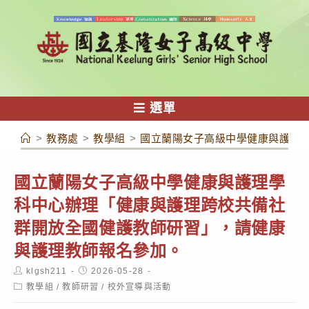
跳
轉
至
主
要
內
選單
容
>
教務處
>
教學組
>
國立蘭陽女子高級中學健康與護理
國立蘭陽女子高級中學健康與護理學
科中心辦理「健康與護理跨校共備社
群開放全國健護教師研習」，請健康
與護理教師報名參加。
Post
Post
klgsh211
2026-05-28
author:
published:
Post
教學組
/
教師研習
/
校外宣導與活動
category: