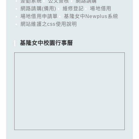
差勤系統
公文簽核
網路請購
網路請購(備用)
維修登記
場地借用
場地借用申請單
基隆女中Newplus系統
網站維護之css使用說明
基隆女中校園行事曆