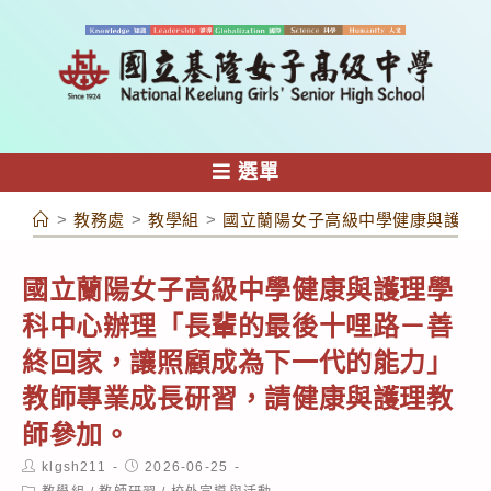
跳
轉
至
主
要
內
選單
容
>
教務處
>
教學組
>
國立蘭陽女子高級中學健康與護理
國立蘭陽女子高級中學健康與護理學
科中心辦理「長輩的最後十哩路－善
終回家，讓照顧成為下一代的能力」
教師專業成長研習，請健康與護理教
師參加。
Post
Post
klgsh211
2026-06-25
author:
published:
Post