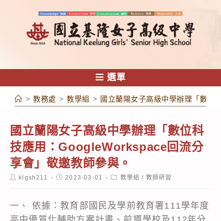
跳
轉
至
主
要
內
選單
容
>
教務處
>
教學組
>
國立蘭陽女子高級中學辦理「數位科技應
國立蘭陽女子高級中學辦理「數位科
技應用：GoogleWorkspace回流分
享會」敬邀教師參與。
Post
Post
Post
klgsh211
2023-03-01
教學組
/
教師研習
author:
published:
category:
一、 依據：教育部國民及學前教育署111學年度
高中優質化輔助方案計畫、前導學校及112年分