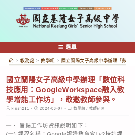
跳
轉
至
主
要
內
選單
容
>
教務處
>
教學組
>
國立蘭陽女子高級中學辦理「數位科技應
國立蘭陽女子高級中學辦理「數位科
技應用：GoogleWorkspace融入教
學增能工作坊」，敬邀教師參與。
Post
Post
Post
klgsh211
2024-06-07
教學組
/
教師研習
author:
published:
category:
一、 旨揭工作坊資訊說明如下：
(一) 課程名稱：Google認證教育家Lv2培訓課