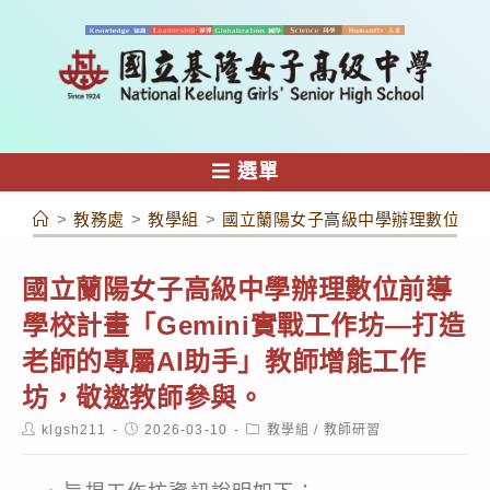
跳
轉
至
主
要
內
選單
容
>
教務處
>
教學組
>
國立蘭陽女子高級中學辦理數位前導
國立蘭陽女子高級中學辦理數位前導
學校計畫「Gemini實戰工作坊—打造
老師的專屬AI助手」教師增能工作
坊，敬邀教師參與。
Post
Post
Post
klgsh211
2026-03-10
教學組
/
教師研習
author:
published:
category: