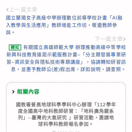
上一篇文章
Read
國立蘭陽女子高級中學辦理數位前導學校計畫「AI融
more
入教學與生活應用」教師增能工作坊，敬邀教師參
articles
與。
下一篇文章
有關國立高雄師範大學 辦理推動高級中等學校
轉知
新興科技教育遠距示範服務計畫–「分主題發展專業研
習–資訊安全與隱私技術專題講座」，協請轉知研習訊
息，並惠予教師公(差)假出席，詳如說明，請查照。
相關內容
國教署普高地球科學學科中心辦理「112學年
度全國高中地科教師研習：「地科廣角鏡系
列」─臺灣的大氣研究 」研習活動，惠請地
球科學科教師報名參加。