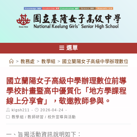
跳
轉
至
主
要
內
選單
容
>
教務處
>
教學組
>
國立蘭陽女子高級中學辦理數位前
國立蘭陽女子高級中學辦理數位前導
學校計畫暨高中優質化「地方學課程
線上分享會」，敬邀教師參與。
Post
Post
klgsh211
2026-04-24
author:
published:
Post
教學組
/
教師研習
/
校外宣導與活動
category:
一、旨揭活動資訊說明如下：