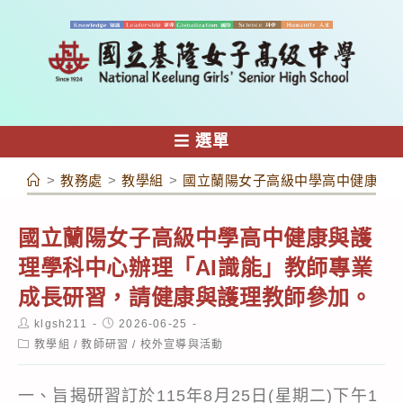
跳
轉
至
主
要
內
選單
容
>
教務處
>
教學組
>
國立蘭陽女子高級中學高中健康與護
國立蘭陽女子高級中學高中健康與護
理學科中心辦理「AI識能」教師專業
成長研習，請健康與護理教師參加。
Post
Post
klgsh211
2026-06-25
author:
published:
Post
教學組
/
教師研習
/
校外宣導與活動
category:
一、旨揭研習訂於115年8月25日(星期二)下午1