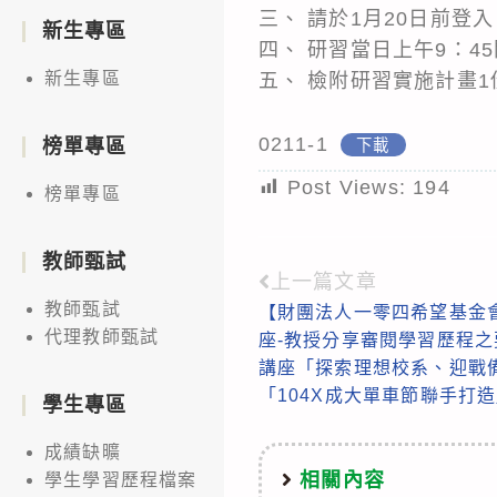
三、 請於1月20日前登
新生專區
四、 研習當日上午9：
新生專區
五、 檢附研習實施計畫1
0211-1
榜單專區
下載
Post Views:
194
榜單專區
教師甄試
上一篇文章
Read
教師甄試
【財團法人一零四希望基金
more
代理教師甄試
座-教授分享審閱學習歷程
articles
講座「探索理想校系、迎戰
「104X成大單車節聯手打
學生專區
成績缺曠
相關內容
學生學習歷程檔案