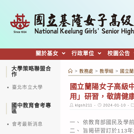
跳
轉
至
主
要
內
關於基女
行政單位
校園公告
容
大學策略聯盟合
>
教務處
>
教學組
>
國立蘭
作
國立蘭陽女子高級中
臺北市立大學
用」研習，敬請健
國中教育會考專
Post
Post
P
klgsh211
2024-01-10
author:
published:
c
區
一、 依教育部國民及學
會考最新消息
二、 旨揭研習訂於113年