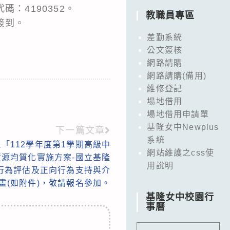
：4190352。
教職員專區
簽到。
差勤系統
公文簽核
網路請購
網路請購(備用)
維修登記
場地借用
場地借用申請單
基隆女中Newplus
下一篇文章
系統
「112學年度第1學期高級中
網站維護之css使
源均質化實施方案-國立基隆
用說明
緒行為評估及正向行為支持與介
畫(如附件)，敬請報名參加。
基隆女中校園行
事曆