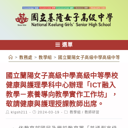
跳
轉
至
主
要
內
選單
容
>
教務處
>
教學組
>
國立蘭陽女子高級中學高級中等學校
國立蘭陽女子高級中學高級中等學校
健康與護理學科中心辦理「ICT融入
教學－素養導向教學實作工作坊」，
敬請健康與護理授課教師出席。
Post
Post
Post
klgsh211
2024-03-19
教學組
/
教師研習
author:
published:
category: