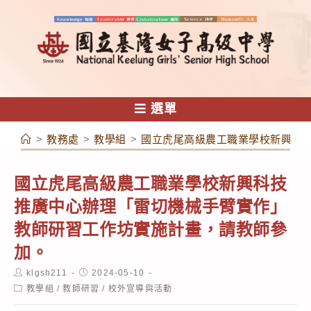
跳
轉
至
主
要
內
選單
容
>
教務處
>
教學組
>
國立虎尾高級農工職業學校新興科
國立虎尾高級農工職業學校新興科技
推廣中心辦理「雷切機械手臂實作」
教師研習工作坊實施計畫，請教師參
加。
Post
Post
klgsh211
2024-05-10
author:
published:
Post
教學組
/
教師研習
/
校外宣導與活動
category: