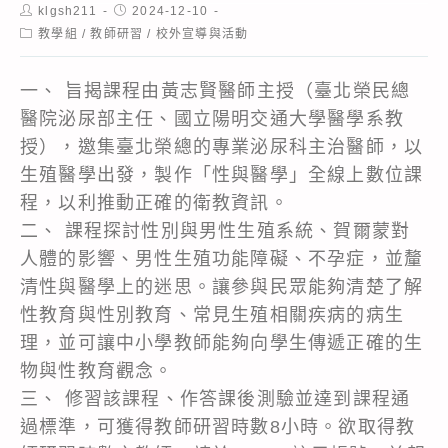
Post
Post
klgsh211
2024-12-10
author:
published:
Post
教學組
/
教師研習
/
校外宣導與活動
category:
一、 旨揭課程由黃志賢醫師主授（臺北榮民總
醫院泌尿部主任、國立陽明交通大學醫學系教
授），邀集臺北榮總的專業泌尿科主治醫師，以
生殖醫學出發，製作「性與醫學」全線上數位課
程，以利推動正確的衛教資訊。
二、 課程探討性別與男性生殖系統、賀爾蒙對
人體的影響、男性生殖功能障礙、不孕症，並釐
清性與醫學上的迷思。讓參與民眾能夠清楚了解
性教育與性別教育、常見生殖相關疾病的病生
理，並可讓中小學教師能夠向學生傳遞正確的生
物與性教育觀念。
三、 修習該課程、作答課後測驗並達到課程通
過標準，可獲得教師研習時數8小時。欲取得教