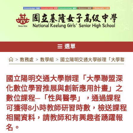
跳
轉
至
主
要
內
選單
容
>
教務處
>
教學組
>
國立陽明交通大學辦理「大學聯盟
國立陽明交通大學辦理「大學聯盟深
化數位學習推展與創新應用計畫」之
數位課程─「性與醫學」，通過課程
可獲得8小時教師研習時數，檢送課程
相關資料，請教師和有興趣者踴躍報
名。