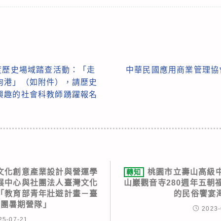
度歷史場域踏查活動：「走
中華民國應用商業管理協會
狗港」（如附件），請歷史
興趣的社會科教師踴躍報名
文化創意產業設計與營運學
桃園市立壽山高級
轉知
展中心與社團法人臺灣文化
山巖觀音寺280週年五朝
「教育部青年壯遊計畫－臺
的民俗饗宴
查團暑期營隊」
2023-
25-07-21