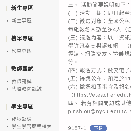
三、 活動簡要說明如下
新生專區
(一) 活動日期：即日起至
新生專區
(二) 徵選對象：全國
每組報名人數至多4人（
(三) 議題內容：以「
榜單專區
學資訊素養與認知網」（htt
榜單專區
霸凌、網路交友、禮儀規
等。
教師甄試
(四) 報名方式：繳交電
(五) 得獎公布：預定於
教師甄試
(六) 徵選相關事宜及
代理教師甄試
（https://eteacher.edu
四、 若有相關問題或其他未
學生專區
pinshiou@nycu.edu.tw
成績缺曠
學生學習歷程檔案
9187-1
下載