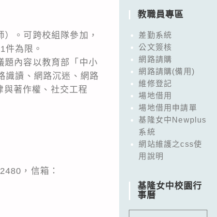
教職員專區
師）。可跨校組隊參加，
差勤系統
公文簽核
1件為限。
網路請購
議題內容以教育部「中小
網路請購(備用)
健、網路識讀、網路沉迷、網路
維修登記
律與著作權、社交工程
場地借用
場地借用申請單
基隆女中Newplus
系統
網站維護之css使
用說明
2480，信箱：
基隆女中校園行
事曆