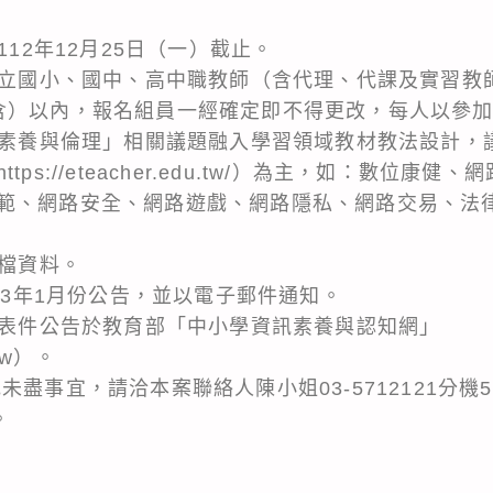
：
112年12月25日（一）截止。
公私立國小、國中、高中職教師（含代理、代課及實習教
含）以內，報名組員一經確定即不得更改，每人以參加
資訊素養與倫理」相關議題融入學習領域教材教法設計，
ps://eteacher.edu.tw/）為主，如：數位康
範、網路安全、網路遊戲、網路隱私、網路交易、法
子檔資料。
113年1月份公告，並以電子郵件通知。
報名表件公告於教育部「中小學資訊素養與認知網」
.tw）。
盡事宜，請洽本案聯絡人陳小姐03-5712121分機5
。