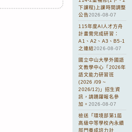
114-2重補修(1下、2
下課程)上課時間調整
公告
2026-08-07
115年度AI人才方舟
計畫需完成研習：
A1、A2、A3、B5-1
之連結
2026-08-07
國立中山大學外國語
文教學中心「2026年
語文能力研習班
(2026 /09 ~
2026/12)」招生資
訊，請踴躍報名參
加。
2026-08-07
檢送「環境部第1屆
高級中等學校內永續
部門養成培力計