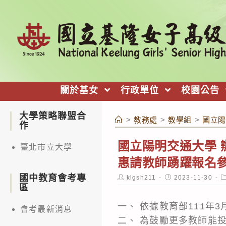
跳
轉
至
主
要
內
關於基女
行政單位
校園公告
容
大學策略聯盟合
>
教務處
>
教學組
>
國立陽
作
國立陽明交通大學 
臺北市立大學
惠請教師踴躍報名
國中教育會考專
Post
Post
P
klgsh211
2023-11-30
author:
published:
c
區
一、 依據教育部111年3
會考最新消息
二、 為鼓勵更多教師能投