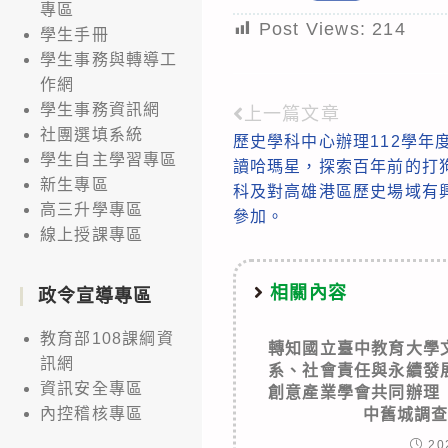
專區
Post Views:
214
學生手冊
學生事務與轉導工
作網
學生事務資訊網
上一篇文章
Read
社團選填系統
歷史學科中心辦理112學年
more
學生自主學習專區
讀哈瑪星，探索百年前的打
articles
新生專區
科及對高雄港區歷史場域有
高三升學專區
參加。
線上授課專區
相關內容
政令宣導專區
教育部108課綱資
轉知國立臺中教育大學
訊網
系、社會責任與永續發
資訊安全專區
創意產業學會共同辦理
內控稽核專區
中舊城調
20