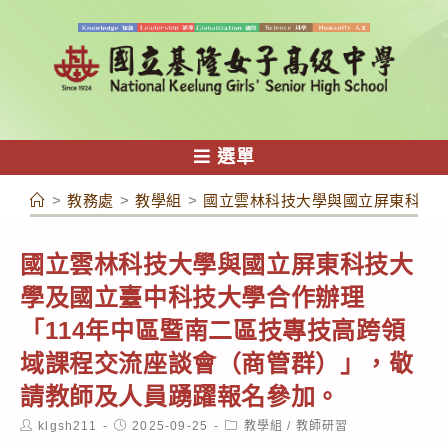
跳
轉
至
主
要
內
選單
容
>
教務處
>
教學組
>
國立雲林科技大學與國立屏東科技大
國立雲林科技大學與國立屏東科技大
學及國立臺中科技大學合作辦理
「114年中區暨南二區技專技高跨領
域課程交流座談會（商管群）」，敬
請教師及人員踴躍報名參加。
Post
Post
Post
klgsh211
2025-09-25
教學組
/
教師研習
author:
published:
category: